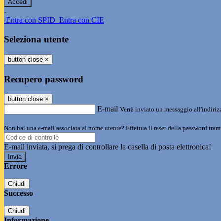
-
Entra con SPID
Entra con CIE
Seleziona utente
button close
×
Recupero password
button close
×
E-mail
Verrà inviato un messaggio all'indirizz
Non hai una e-mail associata al nome utente? Effettua il reset della password tram
E-mail inviata, si prega di controllare la casella di posta elettronica!
Errore
Chiudi
Successo
Chiudi
Informazione