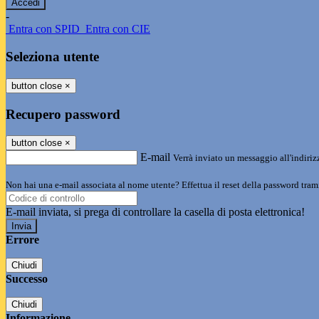
-
Entra con SPID
Entra con CIE
Seleziona utente
button close
×
Recupero password
button close
×
E-mail
Verrà inviato un messaggio all'indirizz
Non hai una e-mail associata al nome utente? Effettua il reset della password tram
E-mail inviata, si prega di controllare la casella di posta elettronica!
Errore
Chiudi
Successo
Chiudi
Informazione