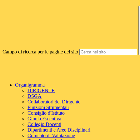
Campo di ricerca per le pagine del sito
Organigramma
DIRIGENTE
DSGA
Collaboratori del Dirigente
Funzioni Strumentali
Consiglio d'Istituto
Giunta Esecutiva
Collegio Docenti
Dipartimenti e Aree Disciplinari
Comitato di Valutazione