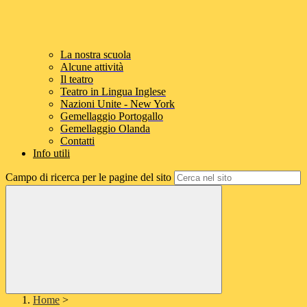
La nostra scuola
Alcune attività
Il teatro
Teatro in Lingua Inglese
Nazioni Unite - New York
Gemellaggio Portogallo
Gemellaggio Olanda
Contatti
Info utili
Campo di ricerca per le pagine del sito
Home
>