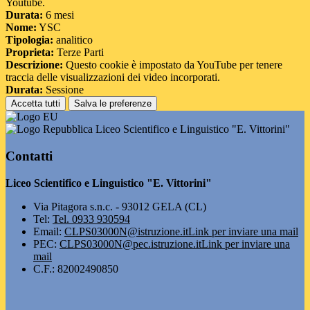
Youtube.
Durata:
6 mesi
Nome:
YSC
Tipologia:
analitico
Proprieta:
Terze Parti
Descrizione:
Questo cookie è impostato da YouTube per tenere
traccia delle visualizzazioni dei video incorporati.
Durata:
Sessione
Accetta tutti
Salva le preferenze
Liceo Scientifico e Linguistico "E. Vittorini"
Contatti
Liceo Scientifico e Linguistico "E. Vittorini"
Via Pitagora s.n.c. - 93012 GELA (CL)
Tel:
Tel. 0933 930594
Email:
CLPS03000N@istruzione.it
Link per inviare una mail
PEC:
CLPS03000N@pec.istruzione.it
Link per inviare una
mail
C.F.: 82002490850