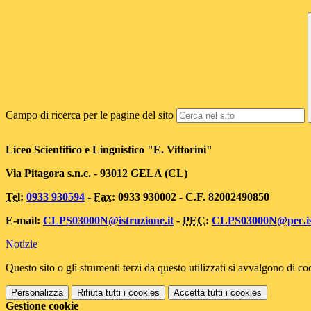
Campo di ricerca per le pagine del sito
Liceo Scientifico e Linguistico "E. Vittorini"
Via Pitagora s.n.c. - 93012 GELA (CL)
Tel
:
0933 930594
-
Fax
: 0933 930002 - C.F. 82002490850
E-mail:
CLPS03000N@istruzione.it
-
PEC
:
CLPS03000N@pec.ist
Notizie
Questo sito o gli strumenti terzi da questo utilizzati si avvalgono di coo
Personalizza
Rifiuta tutti
i cookies
Accetta tutti
i cookies
Gestione cookie