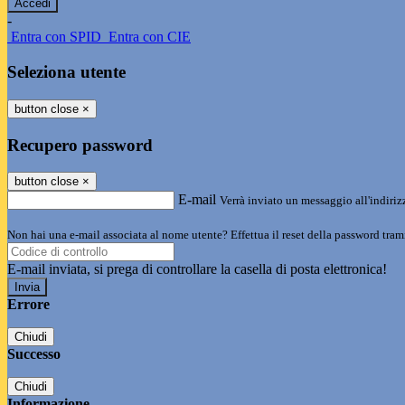
-
Entra con SPID
Entra con CIE
Seleziona utente
button close
×
Recupero password
button close
×
E-mail
Verrà inviato un messaggio all'indirizz
Non hai una e-mail associata al nome utente? Effettua il reset della password tram
E-mail inviata, si prega di controllare la casella di posta elettronica!
Errore
Chiudi
Successo
Chiudi
Informazione