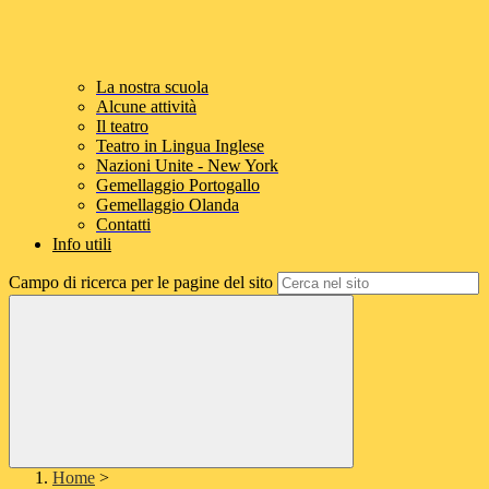
La nostra scuola
Alcune attività
Il teatro
Teatro in Lingua Inglese
Nazioni Unite - New York
Gemellaggio Portogallo
Gemellaggio Olanda
Contatti
Info utili
Campo di ricerca per le pagine del sito
Home
>