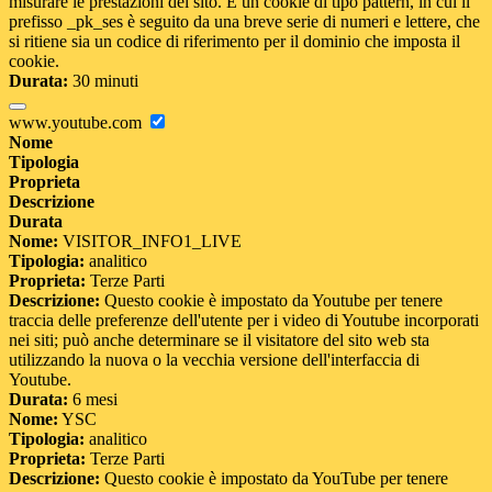
misurare le prestazioni del sito. È un cookie di tipo pattern, in cui il
prefisso _pk_ses è seguito da una breve serie di numeri e lettere, che
si ritiene sia un codice di riferimento per il dominio che imposta il
cookie.
Durata:
30 minuti
www.youtube.com
Nome
Tipologia
Proprieta
Descrizione
Durata
Nome:
VISITOR_INFO1_LIVE
Tipologia:
analitico
Proprieta:
Terze Parti
Descrizione:
Questo cookie è impostato da Youtube per tenere
traccia delle preferenze dell'utente per i video di Youtube incorporati
nei siti; può anche determinare se il visitatore del sito web sta
utilizzando la nuova o la vecchia versione dell'interfaccia di
Youtube.
Durata:
6 mesi
Nome:
YSC
Tipologia:
analitico
Proprieta:
Terze Parti
Descrizione:
Questo cookie è impostato da YouTube per tenere