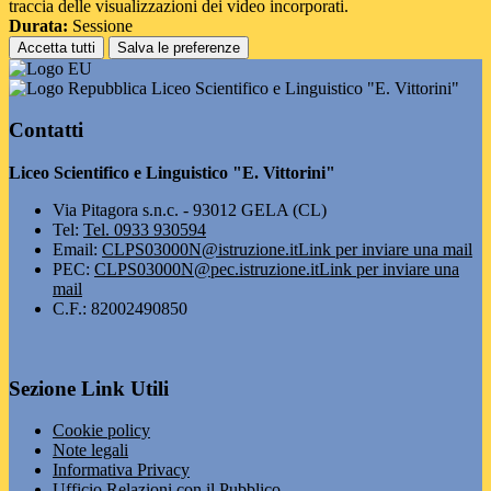
traccia delle visualizzazioni dei video incorporati.
Durata:
Sessione
Accetta tutti
Salva le preferenze
Liceo Scientifico e Linguistico "E. Vittorini"
Contatti
Liceo Scientifico e Linguistico "E. Vittorini"
Via Pitagora s.n.c. - 93012 GELA (CL)
Tel:
Tel. 0933 930594
Email:
CLPS03000N@istruzione.it
Link per inviare una mail
PEC:
CLPS03000N@pec.istruzione.it
Link per inviare una
mail
C.F.: 82002490850
Sezione Link Utili
Cookie policy
Note legali
Informativa Privacy
Ufficio Relazioni con il Pubblico