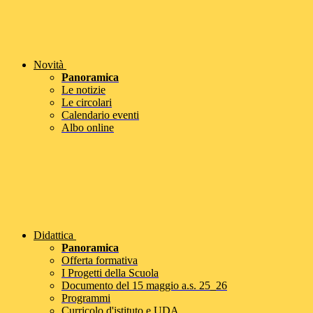
Novità
Panoramica
Le notizie
Le circolari
Calendario eventi
Albo online
Didattica
Panoramica
Offerta formativa
I Progetti della Scuola
Documento del 15 maggio a.s. 25_26
Programmi
Curricolo d'istituto e UDA