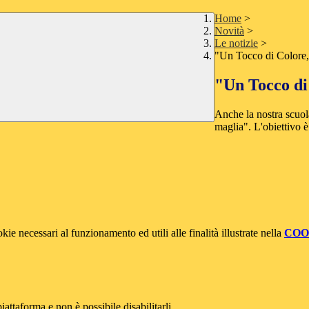
Home
>
Novità
>
Le notizie
>
"Un Tocco di Colore,
"Un Tocco di
Anche la nostra scuol
maglia". L'obiettivo è 
kie necessari al funzionamento ed utili alle finalità illustrate nella
COO
attaforma e non è possibile disabilitarli.