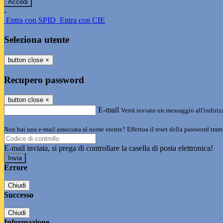
-
Entra con SPID
Entra con CIE
Seleziona utente
button close
×
Recupero password
button close
×
E-mail
Verrà inviato un messaggio all'indirizz
Non hai una e-mail associata al nome utente? Effettua il reset della password tram
E-mail inviata, si prega di controllare la casella di posta elettronica!
Errore
Chiudi
Successo
Chiudi
Informazione