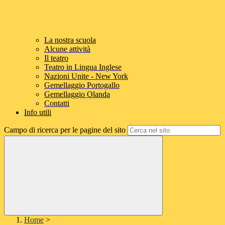
La nostra scuola
Alcune attività
Il teatro
Teatro in Lingua Inglese
Nazioni Unite - New York
Gemellaggio Portogallo
Gemellaggio Olanda
Contatti
Info utili
Campo di ricerca per le pagine del sito
Home
>