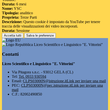
Durata:
6 mesi
Nome:
YSC
Tipologia:
analitico
Proprieta:
Terze Parti
Descrizione:
Questo cookie è impostato da YouTube per tenere
traccia delle visualizzazioni dei video incorporati.
Durata:
Sessione
Accetta tutti
Salva le preferenze
Liceo Scientifico e Linguistico "E. Vittorini"
Contatti
Liceo Scientifico e Linguistico "E. Vittorini"
Via Pitagora s.n.c. - 93012 GELA (CL)
Tel:
Tel. 0933 930594
Email:
CLPS03000N@istruzione.it
Link per inviare una mail
PEC:
CLPS03000N@pec.istruzione.it
Link per inviare una
mail
C.F.: 82002490850