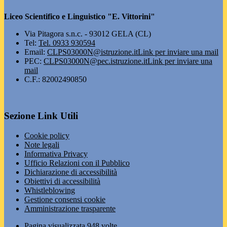
Liceo Scientifico e Linguistico "E. Vittorini"
Via Pitagora s.n.c. - 93012 GELA (CL)
Tel:
Tel. 0933 930594
Email:
CLPS03000N@istruzione.it
Link per inviare una mail
PEC:
CLPS03000N@pec.istruzione.it
Link per inviare una
mail
C.F.: 82002490850
Sezione Link Utili
Cookie policy
Note legali
Informativa Privacy
Ufficio Relazioni con il Pubblico
Dichiarazione di accessibilità
Obiettivi di accessibilità
Whistleblowing
Gestione consensi cookie
Amministrazione trasparente
Pagina visualizzata
948
volte