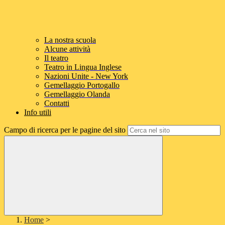
La nostra scuola
Alcune attività
Il teatro
Teatro in Lingua Inglese
Nazioni Unite - New York
Gemellaggio Portogallo
Gemellaggio Olanda
Contatti
Info utili
Campo di ricerca per le pagine del sito
Home
>