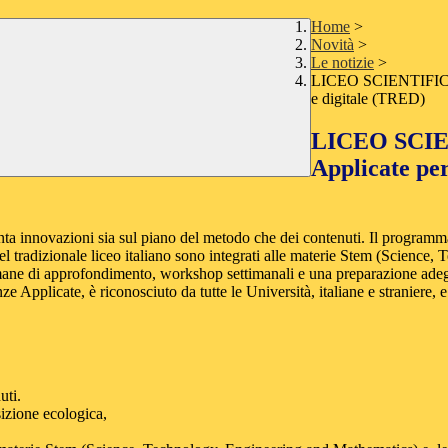
Home
>
Novità
>
Le notizie
>
LICEO SCIENTIFICO qu
e digitale (TRED)
LICEO SCIEN
Applicate per
a innovazioni sia sul piano del metodo che dei contenuti. Il programma
 del tradizionale liceo italiano sono integrati alle materie Stem (Science
ane di approfondimento, workshop settimanali e una preparazione adegu
e Applicate, è riconosciuto da tutte le Università, italiane e straniere, e 
uti.
izione ecologica,