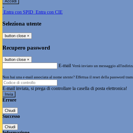
-
Entra con SPID
Entra con CIE
Seleziona utente
button close
×
Recupero password
button close
×
E-mail
Verrà inviato un messaggio all'indirizz
Non hai una e-mail associata al nome utente? Effettua il reset della password tram
E-mail inviata, si prega di controllare la casella di posta elettronica!
Errore
Chiudi
Successo
Chiudi
Informazione