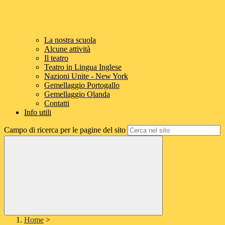
La nostra scuola
Alcune attività
Il teatro
Teatro in Lingua Inglese
Nazioni Unite - New York
Gemellaggio Portogallo
Gemellaggio Olanda
Contatti
Info utili
Campo di ricerca per le pagine del sito
Home
>