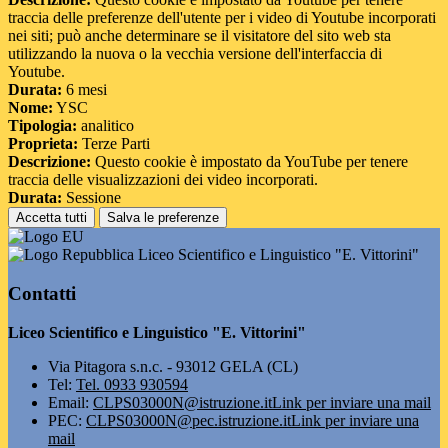
traccia delle preferenze dell'utente per i video di Youtube incorporati
nei siti; può anche determinare se il visitatore del sito web sta
utilizzando la nuova o la vecchia versione dell'interfaccia di
Youtube.
Durata:
6 mesi
Nome:
YSC
Tipologia:
analitico
Proprieta:
Terze Parti
Descrizione:
Questo cookie è impostato da YouTube per tenere
traccia delle visualizzazioni dei video incorporati.
Durata:
Sessione
Accetta tutti
Salva le preferenze
Liceo Scientifico e Linguistico "E. Vittorini"
Contatti
Liceo Scientifico e Linguistico "E. Vittorini"
Via Pitagora s.n.c. - 93012 GELA (CL)
Tel:
Tel. 0933 930594
Email:
CLPS03000N@istruzione.it
Link per inviare una mail
PEC:
CLPS03000N@pec.istruzione.it
Link per inviare una
mail