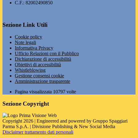
C.F.: 82002490850
Sezione Link Utili
Cookie policy
Note legali
Informativa Privacy
Ufficio Relazioni con il Pubblico
Dichiarazione di accessibilità
Obiettivi di accessibilità
Whistleblowing
Gestione consensi cookie
Amministrazione trasparente
Pagina visualizzata
10797
volte
Sezione Copyright
Copyright 2026 | Engineered and powered by Gruppo Spaggiari
Parma S.p.A. | Divisione Publishing & New Social Media
Disclaimer trattamento dati personali