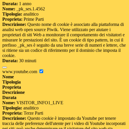
Durata:
1 anno
Nome:
_pk_ses.1.4562
Tipologia:
analitico
Proprieta:
Prime Parti
Descrizione:
Questo nome di cookie è associato alla piattaforma di
analisi web open source Piwik. Viene utilizzato per aiutare i
proprietari di siti Web a monitorare il comportamento dei visitatori e
misurare le prestazioni del sito. È un cookie di tipo pattern, in cui il
prefisso _pk_ses è seguito da una breve serie di numeri e lettere, che
si ritiene sia un codice di riferimento per il dominio che imposta il
cookie.
Durata:
30 minuti
www.youtube.com
Nome
Tipologia
Proprieta
Descrizione
Durata
Nome:
VISITOR_INFO1_LIVE
Tipologia:
analitico
Proprieta:
Terze Parti
Descrizione:
Questo cookie è impostato da Youtube per tenere
traccia delle preferenze dell'utente per i video di Youtube incorporati
nei siti; può anche determinare se il visitatore del sito web sta