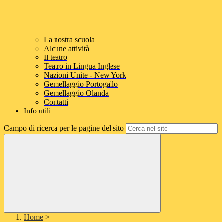
La nostra scuola
Alcune attività
Il teatro
Teatro in Lingua Inglese
Nazioni Unite - New York
Gemellaggio Portogallo
Gemellaggio Olanda
Contatti
Info utili
Campo di ricerca per le pagine del sito
Home
>