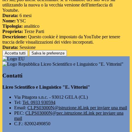
utilizzando la nuova o la vecchia versione dell'interfaccia di
Youtube.
Durata:
6 mesi
Nome:
YSC
Tipologia:
analitico
Proprieta:
Terze Parti
Descrizione:
Questo cookie è impostato da YouTube per tenere
traccia delle visualizzazioni dei video incorporati.
Durata:
Sessione
Accetta tutti
Salva le preferenze
Liceo Scientifico e Linguistico "E. Vittorini"
Contatti
Liceo Scientifico e Linguistico "E. Vittorini"
Via Pitagora s.n.c. - 93012 GELA (CL)
Tel:
Tel. 0933 930594
Email:
CLPS03000N@istruzione.it
Link per inviare una mail
PEC:
CLPS03000N@pec.istruzione.it
Link per inviare una
mail
C.F.: 82002490850