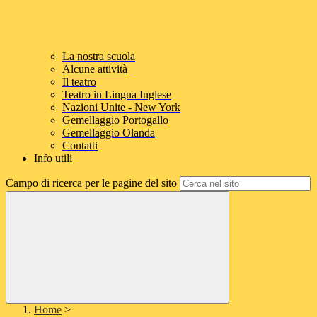
La nostra scuola
Alcune attività
Il teatro
Teatro in Lingua Inglese
Nazioni Unite - New York
Gemellaggio Portogallo
Gemellaggio Olanda
Contatti
Info utili
Campo di ricerca per le pagine del sito
Home
>