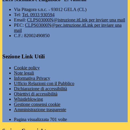
Via Pitagora s.n.c. - 93012 GELA (CL)
Tel:
Tel. 0933 930594
Email:
CLPS03000N@istruzione.it
Link per inviare una mail
PEC:
CLPS03000N@pec.istruzione.it
Link per inviare una
mail
C.F.: 82002490850
Sezione Link Utili
Cookie policy
Note legali
Informativa Privacy
Ufficio Relazioni con il Pubblico
Dichiarazione di accessibilità
Obiettivi di accessibilità
Whistleblowing
Gestione consensi cookie
Amministrazione trasparente
Pagina visualizzata
701
volte