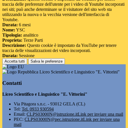
traccia delle preferenze dell'utente per i video di Youtube incorporati
nei siti; può anche determinare se il visitatore del sito web sta
utilizzando la nuova o la vecchia versione dell'interfaccia di
Youtube.
Durata:
6 mesi
Nome:
YSC
Tipologia:
analitico
Proprieta:
Terze Parti
Descrizione:
Questo cookie è impostato da YouTube per tenere
traccia delle visualizzazioni dei video incorporati.
Durata:
Sessione
Accetta tutti
Salva le preferenze
Liceo Scientifico e Linguistico "E. Vittorini"
Contatti
Liceo Scientifico e Linguistico "E. Vittorini"
Via Pitagora s.n.c. - 93012 GELA (CL)
Tel:
Tel. 0933 930594
Email:
CLPS03000N@istruzione.it
Link per inviare una mail
PEC:
CLPS03000N@pec.istruzione.it
Link per inviare una
mail