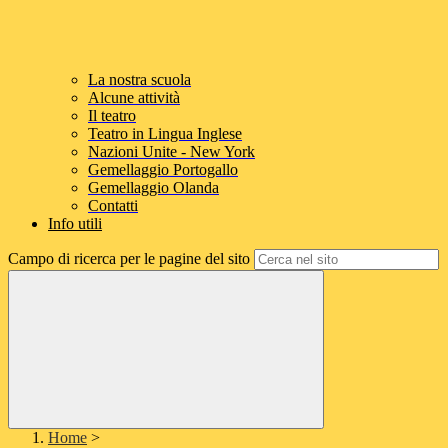
La nostra scuola
Alcune attività
Il teatro
Teatro in Lingua Inglese
Nazioni Unite - New York
Gemellaggio Portogallo
Gemellaggio Olanda
Contatti
Info utili
Campo di ricerca per le pagine del sito
Home
>