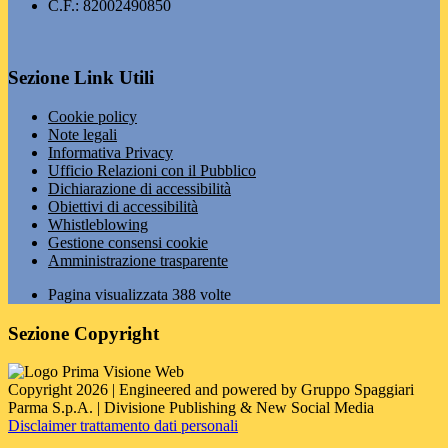
C.F.: 82002490850
Sezione Link Utili
Cookie policy
Note legali
Informativa Privacy
Ufficio Relazioni con il Pubblico
Dichiarazione di accessibilità
Obiettivi di accessibilità
Whistleblowing
Gestione consensi cookie
Amministrazione trasparente
Pagina visualizzata
388
volte
Sezione Copyright
Copyright 2026 | Engineered and powered by Gruppo Spaggiari
Parma S.p.A. | Divisione Publishing & New Social Media
Disclaimer trattamento dati personali