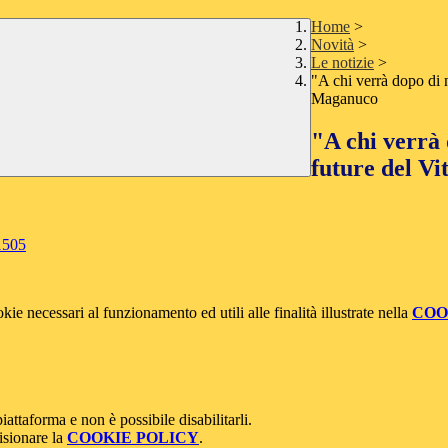
Home
>
Novità
>
Le notizie
>
"A chi verrà dopo di n
Maganuco
"A chi verrà 
future del V
1505
kie necessari al funzionamento ed utili alle finalità illustrate nella
COO
attaforma e non è possibile disabilitarli.
isionare la
COOKIE POLICY
.