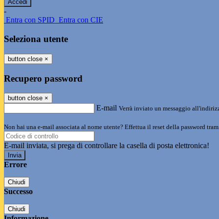
-
Entra con SPID
Entra con CIE
Seleziona utente
button close
×
Recupero password
button close
×
E-mail
Verrà inviato un messaggio all'indirizz
Non hai una e-mail associata al nome utente? Effettua il reset della password tram
E-mail inviata, si prega di controllare la casella di posta elettronica!
Errore
Chiudi
Successo
Chiudi
Informazione