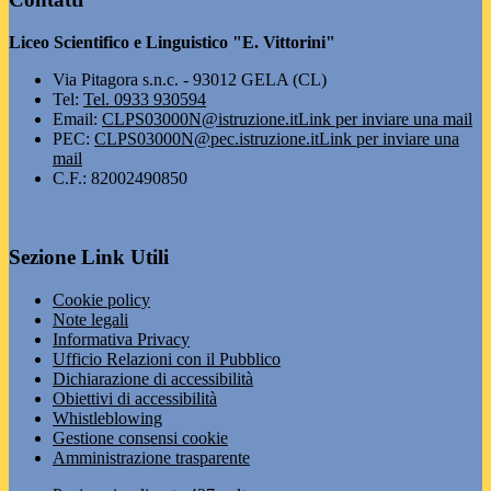
Liceo Scientifico e Linguistico "E. Vittorini"
Via Pitagora s.n.c. - 93012 GELA (CL)
Tel:
Tel. 0933 930594
Email:
CLPS03000N@istruzione.it
Link per inviare una mail
PEC:
CLPS03000N@pec.istruzione.it
Link per inviare una
mail
C.F.: 82002490850
Sezione Link Utili
Cookie policy
Note legali
Informativa Privacy
Ufficio Relazioni con il Pubblico
Dichiarazione di accessibilità
Obiettivi di accessibilità
Whistleblowing
Gestione consensi cookie
Amministrazione trasparente