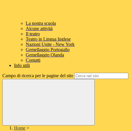
La nostra scuola
Alcune attività
Il teatro
Teatro in Lingua Inglese
Nazioni Unite - New York
Gemellaggio Portogallo
Gemellaggio Olanda
Contatti
Info utili
Campo di ricerca per le pagine del sito
Home
>