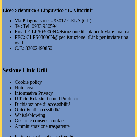
Liceo Scientifico e Linguistico "E. Vittorini"
Via Pitagora s.n.c. - 93012 GELA (CL)
Tel:
Tel. 0933 930594
Email:
CLPS03000N@istruzione.it
Link per inviare una mail
PEC:
CLPS03000N@pec.istruzione.it
Link per inviare una
mail
C.F.: 82002490850
Sezione Link Utili
Cookie policy
Note legali
Informativa Privacy
Ufficio Relazioni con il Pubblico
Dichiarazione di accessibilità
Obiettivi di accessibilità
Whistleblowing
Gestione consensi cookie
Amministrazione trasparente
Pagina visualizzata
1252
volte