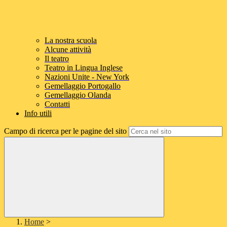
La nostra scuola
Alcune attività
Il teatro
Teatro in Lingua Inglese
Nazioni Unite - New York
Gemellaggio Portogallo
Gemellaggio Olanda
Contatti
Info utili
Campo di ricerca per le pagine del sito
Home
>