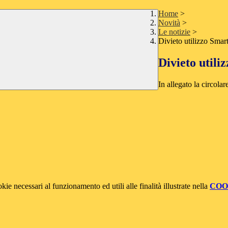
Home
>
Novità
>
Le notizie
>
Divieto utilizzo Sma
Divieto util
In allegato la circolar
kie necessari al funzionamento ed utili alle finalità illustrate nella
COO