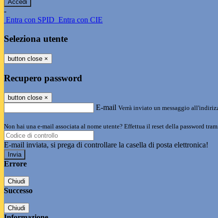
-
Entra con SPID
Entra con CIE
Seleziona utente
button close
×
Recupero password
button close
×
E-mail
Verrà inviato un messaggio all'indirizz
Non hai una e-mail associata al nome utente? Effettua il reset della password tram
E-mail inviata, si prega di controllare la casella di posta elettronica!
Errore
Chiudi
Successo
Chiudi
Informazione