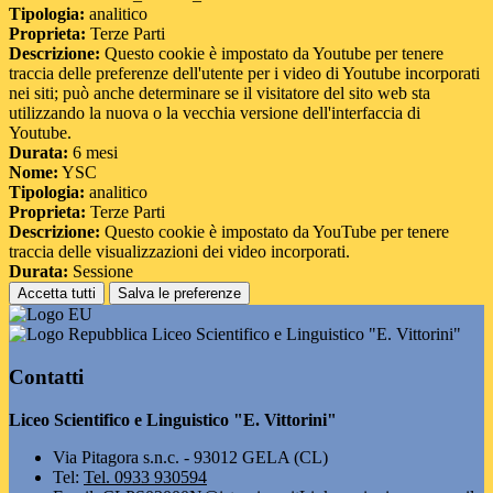
Tipologia:
analitico
Proprieta:
Terze Parti
Descrizione:
Questo cookie è impostato da Youtube per tenere
traccia delle preferenze dell'utente per i video di Youtube incorporati
nei siti; può anche determinare se il visitatore del sito web sta
utilizzando la nuova o la vecchia versione dell'interfaccia di
Youtube.
Durata:
6 mesi
Nome:
YSC
Tipologia:
analitico
Proprieta:
Terze Parti
Descrizione:
Questo cookie è impostato da YouTube per tenere
traccia delle visualizzazioni dei video incorporati.
Durata:
Sessione
Accetta tutti
Salva le preferenze
Liceo Scientifico e Linguistico "E. Vittorini"
Contatti
Liceo Scientifico e Linguistico "E. Vittorini"
Via Pitagora s.n.c. - 93012 GELA (CL)
Tel:
Tel. 0933 930594