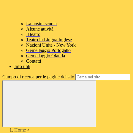
La nostra scuola
Alcune attività
Il teatro
Teatro in Lingua Inglese
Nazioni Unite - New York
Gemellaggio Portogallo
Gemellaggio Olanda
Contatti
Info utili
Campo di ricerca per le pagine del sito
Home
>