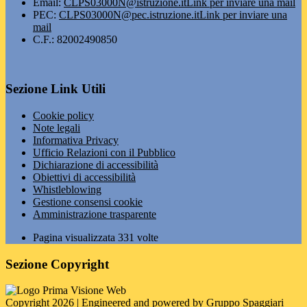
Email:
CLPS03000N@istruzione.it
Link per inviare una mail
PEC:
CLPS03000N@pec.istruzione.it
Link per inviare una
mail
C.F.: 82002490850
Sezione Link Utili
Cookie policy
Note legali
Informativa Privacy
Ufficio Relazioni con il Pubblico
Dichiarazione di accessibilità
Obiettivi di accessibilità
Whistleblowing
Gestione consensi cookie
Amministrazione trasparente
Pagina visualizzata
331
volte
Sezione Copyright
Copyright 2026 | Engineered and powered by Gruppo Spaggiari