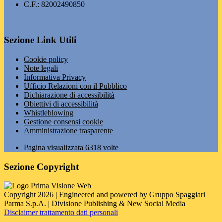
C.F.: 82002490850
Sezione Link Utili
Cookie policy
Note legali
Informativa Privacy
Ufficio Relazioni con il Pubblico
Dichiarazione di accessibilità
Obiettivi di accessibilità
Whistleblowing
Gestione consensi cookie
Amministrazione trasparente
Pagina visualizzata
6318
volte
Sezione Copyright
Copyright 2026 | Engineered and powered by Gruppo Spaggiari
Parma S.p.A. | Divisione Publishing & New Social Media
Disclaimer trattamento dati personali