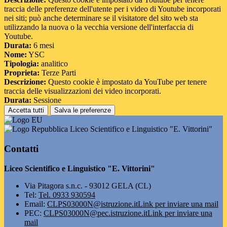
traccia delle preferenze dell'utente per i video di Youtube incorporati
nei siti; può anche determinare se il visitatore del sito web sta
utilizzando la nuova o la vecchia versione dell'interfaccia di
Youtube.
Durata:
6 mesi
Nome:
YSC
Tipologia:
analitico
Proprieta:
Terze Parti
Descrizione:
Questo cookie è impostato da YouTube per tenere
traccia delle visualizzazioni dei video incorporati.
Durata:
Sessione
Accetta tutti
Salva le preferenze
Liceo Scientifico e Linguistico "E. Vittorini"
Contatti
Liceo Scientifico e Linguistico "E. Vittorini"
Via Pitagora s.n.c. - 93012 GELA (CL)
Tel:
Tel. 0933 930594
Email:
CLPS03000N@istruzione.it
Link per inviare una mail
PEC:
CLPS03000N@pec.istruzione.it
Link per inviare una
mail