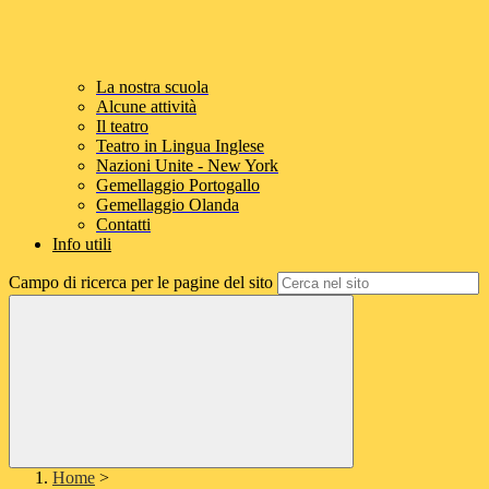
La nostra scuola
Alcune attività
Il teatro
Teatro in Lingua Inglese
Nazioni Unite - New York
Gemellaggio Portogallo
Gemellaggio Olanda
Contatti
Info utili
Campo di ricerca per le pagine del sito
Home
>