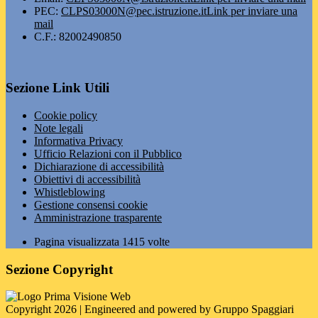
PEC:
CLPS03000N@pec.istruzione.it
Link per inviare una
mail
C.F.: 82002490850
Sezione Link Utili
Cookie policy
Note legali
Informativa Privacy
Ufficio Relazioni con il Pubblico
Dichiarazione di accessibilità
Obiettivi di accessibilità
Whistleblowing
Gestione consensi cookie
Amministrazione trasparente
Pagina visualizzata
1415
volte
Sezione Copyright
Copyright 2026 | Engineered and powered by Gruppo Spaggiari