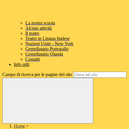
La nostra scuola
Alcune attività
Il teatro
Teatro in Lingua Inglese
Nazioni Unite - New York
Gemellaggio Portogallo
Gemellaggio Olanda
Contatti
Info utili
Campo di ricerca per le pagine del sito
Home
>