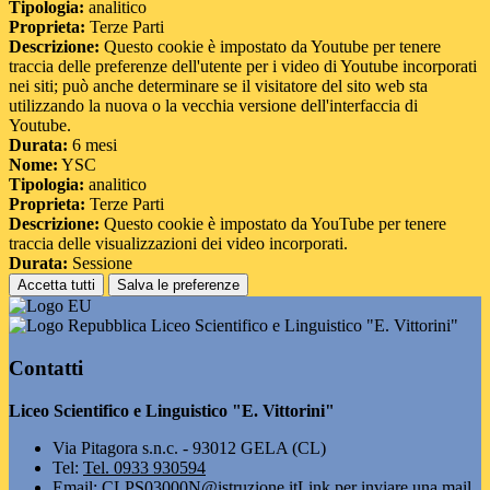
Tipologia:
analitico
Proprieta:
Terze Parti
Descrizione:
Questo cookie è impostato da Youtube per tenere
traccia delle preferenze dell'utente per i video di Youtube incorporati
nei siti; può anche determinare se il visitatore del sito web sta
utilizzando la nuova o la vecchia versione dell'interfaccia di
Youtube.
Durata:
6 mesi
Nome:
YSC
Tipologia:
analitico
Proprieta:
Terze Parti
Descrizione:
Questo cookie è impostato da YouTube per tenere
traccia delle visualizzazioni dei video incorporati.
Durata:
Sessione
Accetta tutti
Salva le preferenze
Liceo Scientifico e Linguistico "E. Vittorini"
Contatti
Liceo Scientifico e Linguistico "E. Vittorini"
Via Pitagora s.n.c. - 93012 GELA (CL)
Tel:
Tel. 0933 930594
Email:
CLPS03000N@istruzione.it
Link per inviare una mail