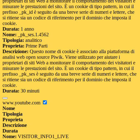
proprietari di siti Web a monitorare il comportamento dei visitatori e
misurare le prestazioni del sito. È un cookie di tipo pattern, in cui il
prefisso _pk_id è seguito da una breve serie di numeri e lettere, che
si ritiene sia un codice di riferimento per il dominio che imposta il
cookie.
Durata:
1 anno
Nome:
_pk_ses.1.4562
Tipologia:
analitico
Proprieta:
Prime Parti
Descrizione:
Questo nome di cookie è associato alla piattaforma di
analisi web open source Piwik. Viene utilizzato per aiutare i
proprietari di siti Web a monitorare il comportamento dei visitatori e
misurare le prestazioni del sito. È un cookie di tipo pattern, in cui il
prefisso _pk_ses è seguito da una breve serie di numeri e lettere, che
si ritiene sia un codice di riferimento per il dominio che imposta il
cookie.
Durata:
30 minuti
www.youtube.com
Nome
Tipologia
Proprieta
Descrizione
Durata
Nome:
VISITOR_INFO1_LIVE