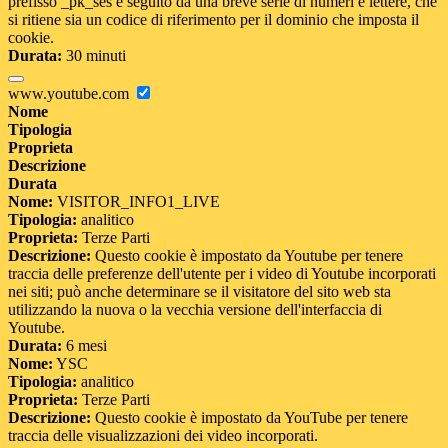
prefisso _pk_ses è seguito da una breve serie di numeri e lettere, che
si ritiene sia un codice di riferimento per il dominio che imposta il
cookie.
Durata:
30 minuti
www.youtube.com
Nome
Tipologia
Proprieta
Descrizione
Durata
Nome:
VISITOR_INFO1_LIVE
Tipologia:
analitico
Proprieta:
Terze Parti
Descrizione:
Questo cookie è impostato da Youtube per tenere
traccia delle preferenze dell'utente per i video di Youtube incorporati
nei siti; può anche determinare se il visitatore del sito web sta
utilizzando la nuova o la vecchia versione dell'interfaccia di
Youtube.
Durata:
6 mesi
Nome:
YSC
Tipologia:
analitico
Proprieta:
Terze Parti
Descrizione:
Questo cookie è impostato da YouTube per tenere
traccia delle visualizzazioni dei video incorporati.