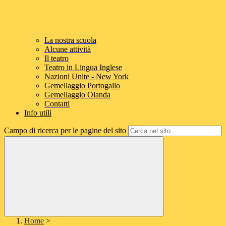
La nostra scuola
Alcune attività
Il teatro
Teatro in Lingua Inglese
Nazioni Unite - New York
Gemellaggio Portogallo
Gemellaggio Olanda
Contatti
Info utili
Campo di ricerca per le pagine del sito
Home
>