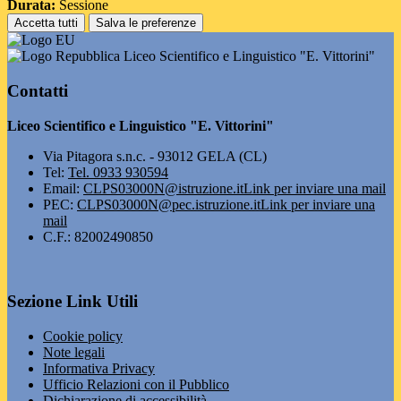
Durata:
Sessione
Accetta tutti
Salva le preferenze
Liceo Scientifico e Linguistico "E. Vittorini"
Contatti
Liceo Scientifico e Linguistico "E. Vittorini"
Via Pitagora s.n.c. - 93012 GELA (CL)
Tel:
Tel. 0933 930594
Email:
CLPS03000N@istruzione.it
Link per inviare una mail
PEC:
CLPS03000N@pec.istruzione.it
Link per inviare una
mail
C.F.: 82002490850
Sezione Link Utili
Cookie policy
Note legali
Informativa Privacy
Ufficio Relazioni con il Pubblico
Dichiarazione di accessibilità