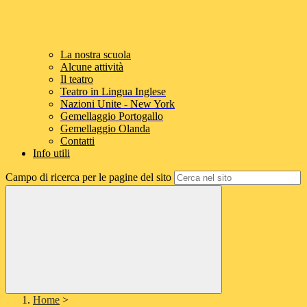
La nostra scuola
Alcune attività
Il teatro
Teatro in Lingua Inglese
Nazioni Unite - New York
Gemellaggio Portogallo
Gemellaggio Olanda
Contatti
Info utili
Campo di ricerca per le pagine del sito
Home
>