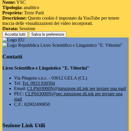
Nome:
YSC
Tipologia:
analitico
Proprieta:
Terze Parti
Descrizione:
Questo cookie è impostato da YouTube per tenere
traccia delle visualizzazioni dei video incorporati.
Durata:
Sessione
Accetta tutti
Salva le preferenze
Liceo Scientifico e Linguistico "E. Vittorini"
Contatti
Liceo Scientifico e Linguistico "E. Vittorini"
Via Pitagora s.n.c. - 93012 GELA (CL)
Tel:
Tel. 0933 930594
Email:
CLPS03000N@istruzione.it
Link per inviare una mail
PEC:
CLPS03000N@pec.istruzione.it
Link per inviare una
mail
C.F.: 82002490850
Sezione Link Utili