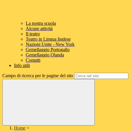
La nostra scuola
Alcune attività
Il teatro
Teatro in Lingua Inglese
Nazioni Unite - New York
Gemellaggio Portogallo
Gemellaggio Olanda
Contatti
Info utili
Campo di ricerca per le pagine del sito
Home
>