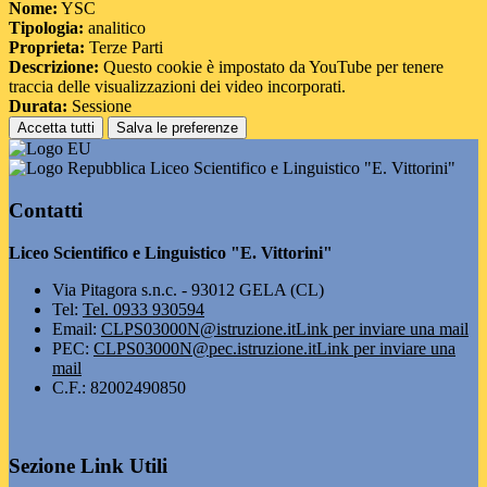
Nome:
YSC
Tipologia:
analitico
Proprieta:
Terze Parti
Descrizione:
Questo cookie è impostato da YouTube per tenere
traccia delle visualizzazioni dei video incorporati.
Durata:
Sessione
Accetta tutti
Salva le preferenze
Liceo Scientifico e Linguistico "E. Vittorini"
Contatti
Liceo Scientifico e Linguistico "E. Vittorini"
Via Pitagora s.n.c. - 93012 GELA (CL)
Tel:
Tel. 0933 930594
Email:
CLPS03000N@istruzione.it
Link per inviare una mail
PEC:
CLPS03000N@pec.istruzione.it
Link per inviare una
mail
C.F.: 82002490850
Sezione Link Utili