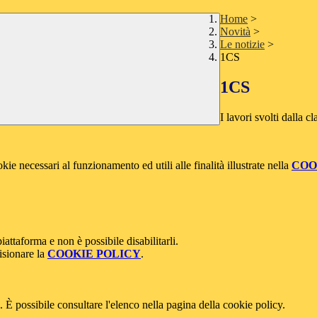
Home
>
Novità
>
Le notizie
>
1CS
1CS
I lavori svolti dalla c
kie necessari al funzionamento ed utili alle finalità illustrate nella
COO
attaforma e non è possibile disabilitarli.
isionare la
COOKIE POLICY
.
 È possibile consultare l'elenco nella pagina della cookie policy.