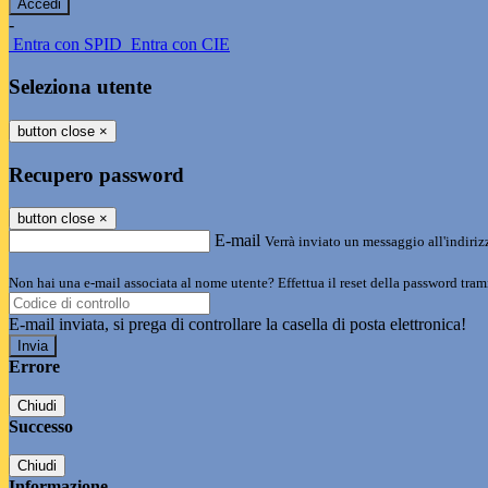
-
Entra con SPID
Entra con CIE
Seleziona utente
button close
×
Recupero password
button close
×
E-mail
Verrà inviato un messaggio all'indirizz
Non hai una e-mail associata al nome utente? Effettua il reset della password tram
E-mail inviata, si prega di controllare la casella di posta elettronica!
Errore
Chiudi
Successo
Chiudi
Informazione