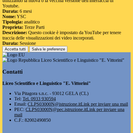
utilizzando la nuova o la vecchia versione dell'interfaccia di
Youtube.
Durata:
6 mesi
Nome:
YSC
Tipologia:
analitico
Proprieta:
Terze Parti
Descrizione:
Questo cookie è impostato da YouTube per tenere
traccia delle visualizzazioni dei video incorporati.
Durata:
Sessione
Accetta tutti
Salva le preferenze
Liceo Scientifico e Linguistico "E. Vittorini"
Contatti
Liceo Scientifico e Linguistico "E. Vittorini"
Via Pitagora s.n.c. - 93012 GELA (CL)
Tel:
Tel. 0933 930594
Email:
CLPS03000N@istruzione.it
Link per inviare una mail
PEC:
CLPS03000N@pec.istruzione.it
Link per inviare una
mail
C.F.: 82002490850