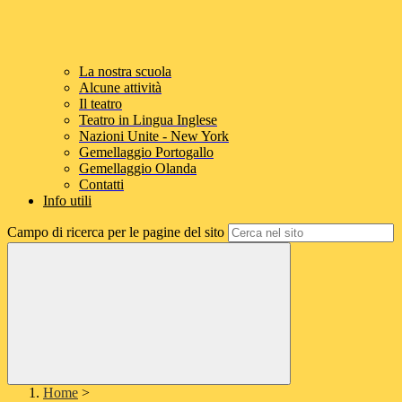
La nostra scuola
Alcune attività
Il teatro
Teatro in Lingua Inglese
Nazioni Unite - New York
Gemellaggio Portogallo
Gemellaggio Olanda
Contatti
Info utili
Campo di ricerca per le pagine del sito
Home
>