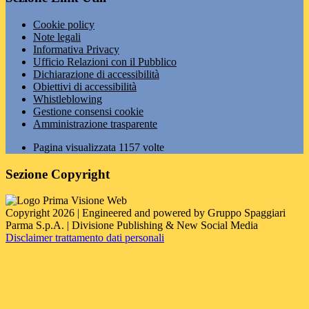
Cookie policy
Note legali
Informativa Privacy
Ufficio Relazioni con il Pubblico
Dichiarazione di accessibilità
Obiettivi di accessibilità
Whistleblowing
Gestione consensi cookie
Amministrazione trasparente
Pagina visualizzata
1157
volte
Sezione Copyright
Copyright 2026 | Engineered and powered by Gruppo Spaggiari
Parma S.p.A. | Divisione Publishing & New Social Media
Disclaimer trattamento dati personali