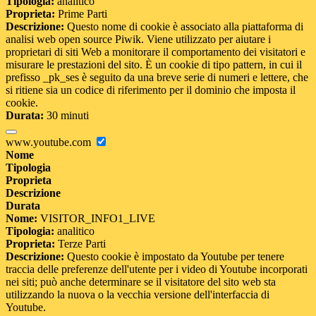
Tipologia:
analitico
Proprieta:
Prime Parti
Descrizione:
Questo nome di cookie è associato alla piattaforma di
analisi web open source Piwik. Viene utilizzato per aiutare i
proprietari di siti Web a monitorare il comportamento dei visitatori e
misurare le prestazioni del sito. È un cookie di tipo pattern, in cui il
prefisso _pk_ses è seguito da una breve serie di numeri e lettere, che
si ritiene sia un codice di riferimento per il dominio che imposta il
cookie.
Durata:
30 minuti
www.youtube.com
Nome
Tipologia
Proprieta
Descrizione
Durata
Nome:
VISITOR_INFO1_LIVE
Tipologia:
analitico
Proprieta:
Terze Parti
Descrizione:
Questo cookie è impostato da Youtube per tenere
traccia delle preferenze dell'utente per i video di Youtube incorporati
nei siti; può anche determinare se il visitatore del sito web sta
utilizzando la nuova o la vecchia versione dell'interfaccia di
Youtube.