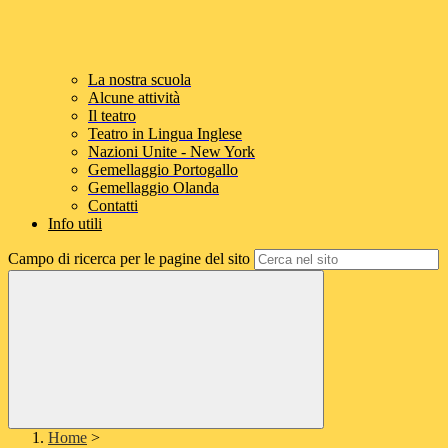
La nostra scuola
Alcune attività
Il teatro
Teatro in Lingua Inglese
Nazioni Unite - New York
Gemellaggio Portogallo
Gemellaggio Olanda
Contatti
Info utili
Campo di ricerca per le pagine del sito
Home
>