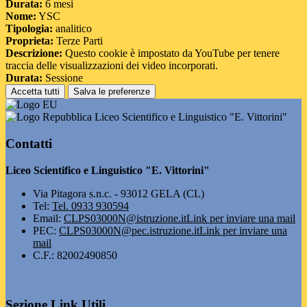
Durata:
6 mesi
Nome:
YSC
Tipologia:
analitico
Proprieta:
Terze Parti
Descrizione:
Questo cookie è impostato da YouTube per tenere
traccia delle visualizzazioni dei video incorporati.
Durata:
Sessione
Accetta tutti
Salva le preferenze
Liceo Scientifico e Linguistico "E. Vittorini"
Contatti
Liceo Scientifico e Linguistico "E. Vittorini"
Via Pitagora s.n.c. - 93012 GELA (CL)
Tel:
Tel. 0933 930594
Email:
CLPS03000N@istruzione.it
Link per inviare una mail
PEC:
CLPS03000N@pec.istruzione.it
Link per inviare una
mail
C.F.: 82002490850
Sezione Link Utili