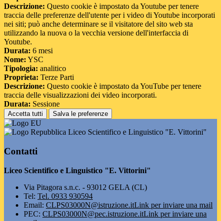
Descrizione:
Questo cookie è impostato da Youtube per tenere
traccia delle preferenze dell'utente per i video di Youtube incorporati
nei siti; può anche determinare se il visitatore del sito web sta
utilizzando la nuova o la vecchia versione dell'interfaccia di
Youtube.
Durata:
6 mesi
Nome:
YSC
Tipologia:
analitico
Proprieta:
Terze Parti
Descrizione:
Questo cookie è impostato da YouTube per tenere
traccia delle visualizzazioni dei video incorporati.
Durata:
Sessione
Accetta tutti
Salva le preferenze
Liceo Scientifico e Linguistico "E. Vittorini"
Contatti
Liceo Scientifico e Linguistico "E. Vittorini"
Via Pitagora s.n.c. - 93012 GELA (CL)
Tel:
Tel. 0933 930594
Email:
CLPS03000N@istruzione.it
Link per inviare una mail
PEC:
CLPS03000N@pec.istruzione.it
Link per inviare una