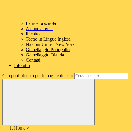
La nostra scuola
Alcune attività
Il teatro
Teatro in Lingua Inglese
Nazioni Unite - New York
Gemellaggio Portogallo
Gemellaggio Olanda
Contatti
Info utili
Campo di ricerca per le pagine del sito
Home
>