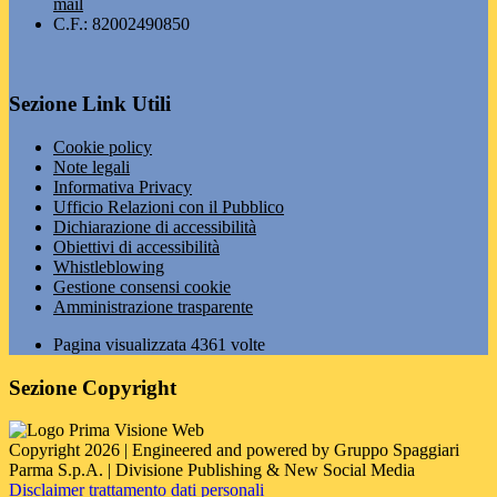
mail
C.F.: 82002490850
Sezione Link Utili
Cookie policy
Note legali
Informativa Privacy
Ufficio Relazioni con il Pubblico
Dichiarazione di accessibilità
Obiettivi di accessibilità
Whistleblowing
Gestione consensi cookie
Amministrazione trasparente
Pagina visualizzata
4361
volte
Sezione Copyright
Copyright 2026 | Engineered and powered by Gruppo Spaggiari
Parma S.p.A. | Divisione Publishing & New Social Media
Disclaimer trattamento dati personali