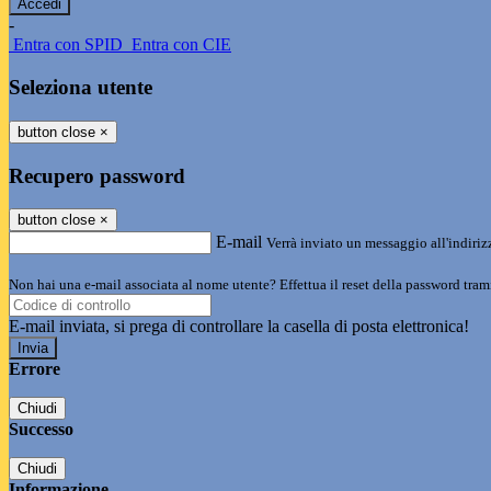
-
Entra con SPID
Entra con CIE
Seleziona utente
button close
×
Recupero password
button close
×
E-mail
Verrà inviato un messaggio all'indirizz
Non hai una e-mail associata al nome utente? Effettua il reset della password tram
E-mail inviata, si prega di controllare la casella di posta elettronica!
Errore
Chiudi
Successo
Chiudi
Informazione