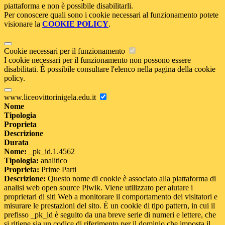
piattaforma e non è possibile disabilitarli.
Per conoscere quali sono i cookie necessari al funzionamento potete
visionare la
COOKIE POLICY
.
Cookie necessari per il funzionamento
I cookie necessari per il funzionamento non possono essere
disabilitati. È possibile consultare l'elenco nella pagina della cookie
policy.
www.liceovittorinigela.edu.it
Nome
Tipologia
Proprieta
Descrizione
Durata
Nome:
_pk_id.1.4562
Tipologia:
analitico
Proprieta:
Prime Parti
Descrizione:
Questo nome di cookie è associato alla piattaforma di
analisi web open source Piwik. Viene utilizzato per aiutare i
proprietari di siti Web a monitorare il comportamento dei visitatori e
misurare le prestazioni del sito. È un cookie di tipo pattern, in cui il
prefisso _pk_id è seguito da una breve serie di numeri e lettere, che
si ritiene sia un codice di riferimento per il dominio che imposta il