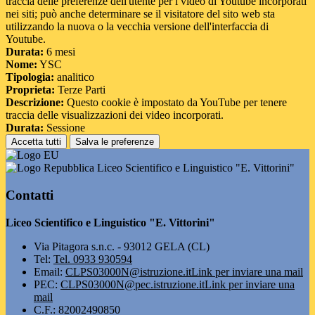
traccia delle preferenze dell'utente per i video di Youtube incorporati
nei siti; può anche determinare se il visitatore del sito web sta
utilizzando la nuova o la vecchia versione dell'interfaccia di
Youtube.
Durata:
6 mesi
Nome:
YSC
Tipologia:
analitico
Proprieta:
Terze Parti
Descrizione:
Questo cookie è impostato da YouTube per tenere
traccia delle visualizzazioni dei video incorporati.
Durata:
Sessione
Accetta tutti
Salva le preferenze
Liceo Scientifico e Linguistico "E. Vittorini"
Contatti
Liceo Scientifico e Linguistico "E. Vittorini"
Via Pitagora s.n.c. - 93012 GELA (CL)
Tel:
Tel. 0933 930594
Email:
CLPS03000N@istruzione.it
Link per inviare una mail
PEC:
CLPS03000N@pec.istruzione.it
Link per inviare una
mail
C.F.: 82002490850