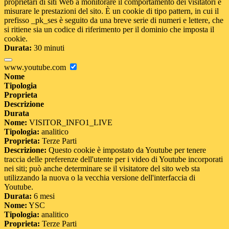
proprietari di siti Web a monitorare il comportamento dei visitatori e
misurare le prestazioni del sito. È un cookie di tipo pattern, in cui il
prefisso _pk_ses è seguito da una breve serie di numeri e lettere, che
si ritiene sia un codice di riferimento per il dominio che imposta il
cookie.
Durata:
30 minuti
www.youtube.com
Nome
Tipologia
Proprieta
Descrizione
Durata
Nome:
VISITOR_INFO1_LIVE
Tipologia:
analitico
Proprieta:
Terze Parti
Descrizione:
Questo cookie è impostato da Youtube per tenere
traccia delle preferenze dell'utente per i video di Youtube incorporati
nei siti; può anche determinare se il visitatore del sito web sta
utilizzando la nuova o la vecchia versione dell'interfaccia di
Youtube.
Durata:
6 mesi
Nome:
YSC
Tipologia:
analitico
Proprieta:
Terze Parti