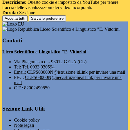
Descrizione:
Questo cookie è impostato da YouTube per tenere
traccia delle visualizzazioni dei video incorporati.
Durata:
Sessione
Accetta tutti
Salva le preferenze
Liceo Scientifico e Linguistico "E. Vittorini"
Contatti
Liceo Scientifico e Linguistico "E. Vittorini"
Via Pitagora s.n.c. - 93012 GELA (CL)
Tel:
Tel. 0933 930594
Email:
CLPS03000N@istruzione.it
Link per inviare una mail
PEC:
CLPS03000N@pec.istruzione.it
Link per inviare una
mail
C.F.: 82002490850
Sezione Link Utili
Cookie policy
Note legali