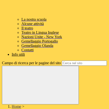
La nostra scuola
Alcune attività
Il teatro
Teatro in Lingua Inglese
Nazioni Unite - New York
Gemellaggio Portogallo
Gemellaggio Olanda
Contatti
Info utili
Campo di ricerca per le pagine del sito
Home
>