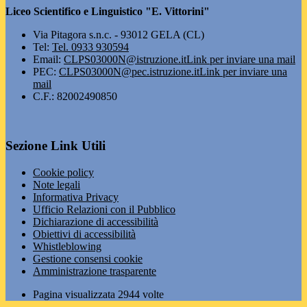
Liceo Scientifico e Linguistico "E. Vittorini"
Via Pitagora s.n.c. - 93012 GELA (CL)
Tel:
Tel. 0933 930594
Email:
CLPS03000N@istruzione.it
Link per inviare una mail
PEC:
CLPS03000N@pec.istruzione.it
Link per inviare una
mail
C.F.: 82002490850
Sezione Link Utili
Cookie policy
Note legali
Informativa Privacy
Ufficio Relazioni con il Pubblico
Dichiarazione di accessibilità
Obiettivi di accessibilità
Whistleblowing
Gestione consensi cookie
Amministrazione trasparente
Pagina visualizzata
2944
volte