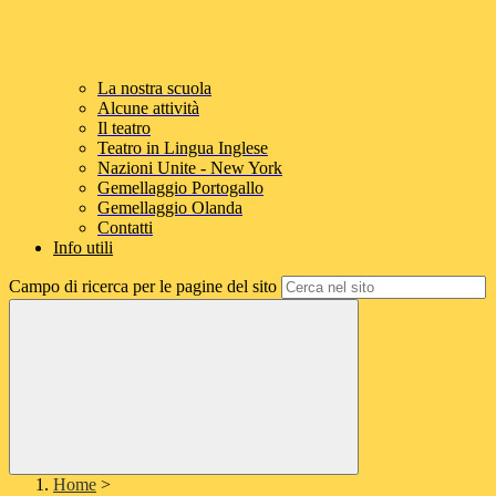
La nostra scuola
Alcune attività
Il teatro
Teatro in Lingua Inglese
Nazioni Unite - New York
Gemellaggio Portogallo
Gemellaggio Olanda
Contatti
Info utili
Campo di ricerca per le pagine del sito
Home
>