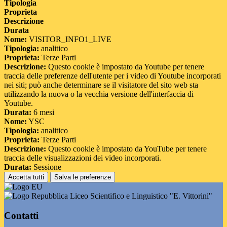
Tipologia
Proprieta
Descrizione
Durata
Nome:
VISITOR_INFO1_LIVE
Tipologia:
analitico
Proprieta:
Terze Parti
Descrizione:
Questo cookie è impostato da Youtube per tenere
traccia delle preferenze dell'utente per i video di Youtube incorporati
nei siti; può anche determinare se il visitatore del sito web sta
utilizzando la nuova o la vecchia versione dell'interfaccia di
Youtube.
Durata:
6 mesi
Nome:
YSC
Tipologia:
analitico
Proprieta:
Terze Parti
Descrizione:
Questo cookie è impostato da YouTube per tenere
traccia delle visualizzazioni dei video incorporati.
Durata:
Sessione
Accetta tutti
Salva le preferenze
Liceo Scientifico e Linguistico "E. Vittorini"
Contatti