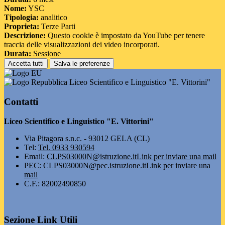
Nome:
YSC
Tipologia:
analitico
Proprieta:
Terze Parti
Descrizione:
Questo cookie è impostato da YouTube per tenere
traccia delle visualizzazioni dei video incorporati.
Durata:
Sessione
Accetta tutti
Salva le preferenze
Liceo Scientifico e Linguistico "E. Vittorini"
Contatti
Liceo Scientifico e Linguistico "E. Vittorini"
Via Pitagora s.n.c. - 93012 GELA (CL)
Tel:
Tel. 0933 930594
Email:
CLPS03000N@istruzione.it
Link per inviare una mail
PEC:
CLPS03000N@pec.istruzione.it
Link per inviare una
mail
C.F.: 82002490850
Sezione Link Utili