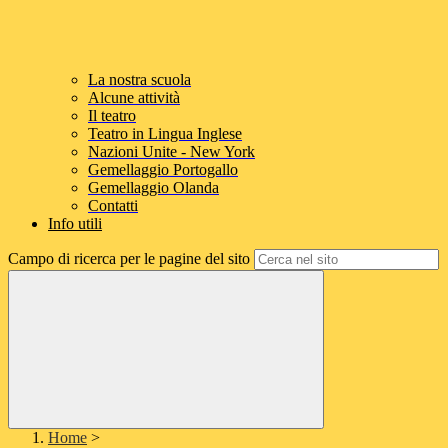
La nostra scuola
Alcune attività
Il teatro
Teatro in Lingua Inglese
Nazioni Unite - New York
Gemellaggio Portogallo
Gemellaggio Olanda
Contatti
Info utili
Campo di ricerca per le pagine del sito
Home
>