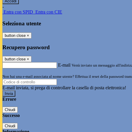
-
Entra con SPID
Entra con CIE
Seleziona utente
button close
×
Recupero password
button close
×
E-mail
Verrà inviato un messaggio all'indirizz
Non hai una e-mail associata al nome utente? Effettua il reset della password tram
E-mail inviata, si prega di controllare la casella di posta elettronica!
Errore
Chiudi
Successo
Chiudi
Informazione