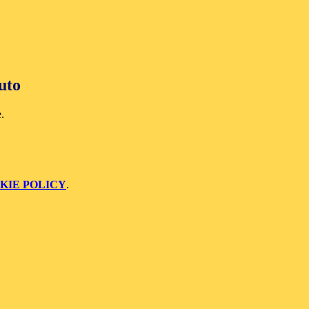
tuto
e.
KIE POLICY
.