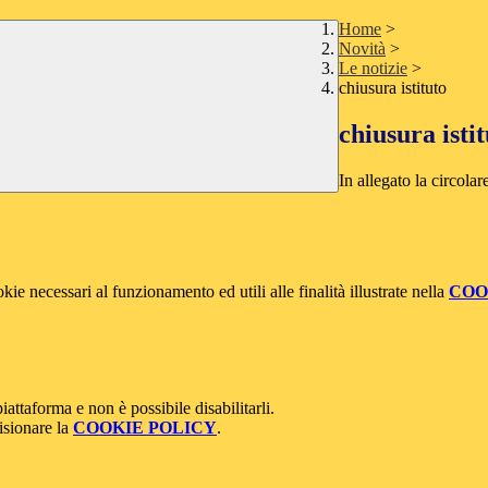
Home
>
Novità
>
Le notizie
>
chiusura istituto
chiusura isti
In allegato la circolar
kie necessari al funzionamento ed utili alle finalità illustrate nella
COO
attaforma e non è possibile disabilitarli.
isionare la
COOKIE POLICY
.