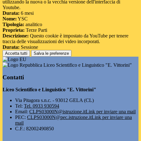
utilizzando la nuova o la vecchia versione dell'interfaccia di
Youtube.
Durata:
6 mesi
Nome:
YSC
Tipologia:
analitico
Proprieta:
Terze Parti
Descrizione:
Questo cookie è impostato da YouTube per tenere
traccia delle visualizzazioni dei video incorporati.
Durata:
Sessione
Accetta tutti
Salva le preferenze
Liceo Scientifico e Linguistico "E. Vittorini"
Contatti
Liceo Scientifico e Linguistico "E. Vittorini"
Via Pitagora s.n.c. - 93012 GELA (CL)
Tel:
Tel. 0933 930594
Email:
CLPS03000N@istruzione.it
Link per inviare una mail
PEC:
CLPS03000N@pec.istruzione.it
Link per inviare una
mail
C.F.: 82002490850