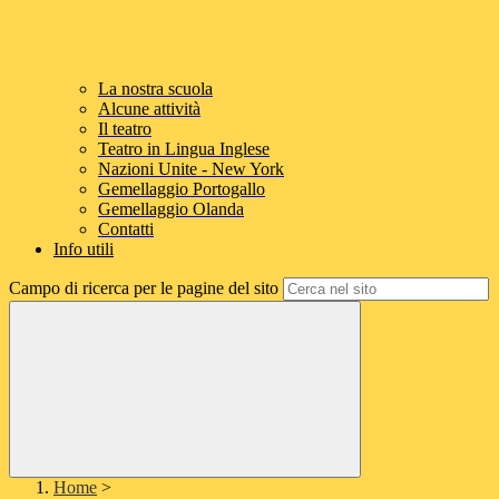
La nostra scuola
Alcune attività
Il teatro
Teatro in Lingua Inglese
Nazioni Unite - New York
Gemellaggio Portogallo
Gemellaggio Olanda
Contatti
Info utili
Campo di ricerca per le pagine del sito
Home
>