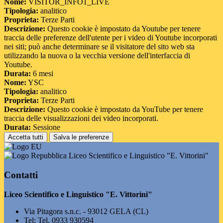
Nome:
VISITOR_INFO1_LIVE
Tipologia:
analitico
Proprieta:
Terze Parti
Descrizione:
Questo cookie è impostato da Youtube per tenere
traccia delle preferenze dell'utente per i video di Youtube incorporati
nei siti; può anche determinare se il visitatore del sito web sta
utilizzando la nuova o la vecchia versione dell'interfaccia di
Youtube.
Durata:
6 mesi
Nome:
YSC
Tipologia:
analitico
Proprieta:
Terze Parti
Descrizione:
Questo cookie è impostato da YouTube per tenere
traccia delle visualizzazioni dei video incorporati.
Durata:
Sessione
Accetta tutti
Salva le preferenze
Liceo Scientifico e Linguistico "E. Vittorini"
Contatti
Liceo Scientifico e Linguistico "E. Vittorini"
Via Pitagora s.n.c. - 93012 GELA (CL)
Tel:
Tel. 0933 930594