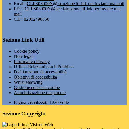
Email:
CLPS03000N@istruzione.it
Link per inviare una mail
PEC:
CLPS03000N@pec.istruzione.it
Link per inviare una
mail
C.F.: 82002490850
Sezione Link Utili
Cookie policy
Note legali
Informativa Privacy
Ufficio Relazioni con il Pubblico
Dichiarazione di accessibilità
Obiettivi di accessibilità
Whistleblowing
Gestione consensi cookie
Amministrazione trasparente
Pagina visualizzata
1230
volte
Sezione Copyright