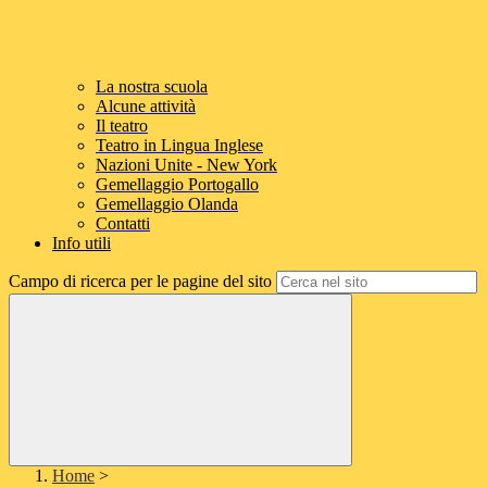
La nostra scuola
Alcune attività
Il teatro
Teatro in Lingua Inglese
Nazioni Unite - New York
Gemellaggio Portogallo
Gemellaggio Olanda
Contatti
Info utili
Campo di ricerca per le pagine del sito
Home
>