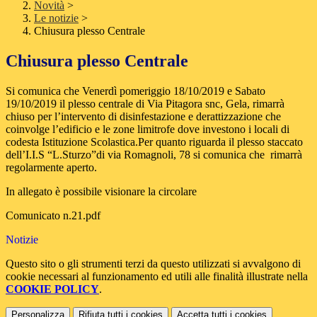
Novità
>
Le notizie
>
Chiusura plesso Centrale
Chiusura plesso Centrale
Si comunica che Venerdì pomeriggio 18/10/2019 e Sabato
19/10/2019 il plesso centrale di Via Pitagora snc, Gela, rimarrà
chiuso per l’intervento di disinfestazione e derattizzazione che
coinvolge l’edificio e le zone limitrofe dove investono i locali di
codesta Istituzione Scolastica.Per quanto riguarda il plesso staccato
dell’I.I.S “L.Sturzo”di via Romagnoli, 78 si comunica che rimarrà
regolarmente aperto.
In allegato è possibile visionare la circolare
Comunicato n.21.pdf
Notizie
Questo sito o gli strumenti terzi da questo utilizzati si avvalgono di
cookie necessari al funzionamento ed utili alle finalità illustrate nella
COOKIE POLICY
.
Personalizza
Rifiuta tutti
i cookies
Accetta tutti
i cookies