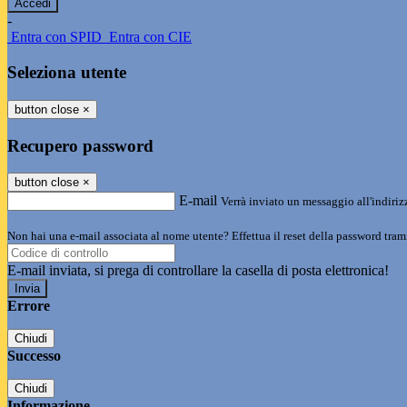
-
Entra con SPID
Entra con CIE
Seleziona utente
button close
×
Recupero password
button close
×
E-mail
Verrà inviato un messaggio all'indirizz
Non hai una e-mail associata al nome utente? Effettua il reset della password tram
E-mail inviata, si prega di controllare la casella di posta elettronica!
Errore
Chiudi
Successo
Chiudi
Informazione