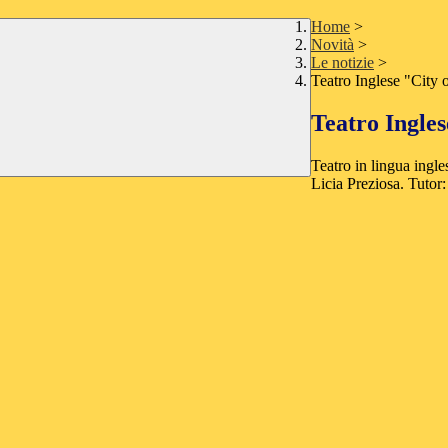
Home
>
Novità
>
Le notizie
>
Teatro Inglese "City o
Teatro Ingles
Teatro in lingua ingl
Licia Preziosa. Tutor