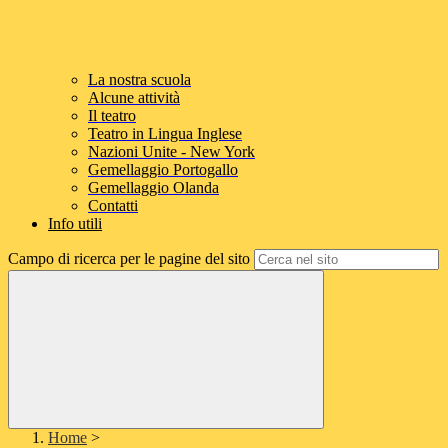
La nostra scuola
Alcune attività
Il teatro
Teatro in Lingua Inglese
Nazioni Unite - New York
Gemellaggio Portogallo
Gemellaggio Olanda
Contatti
Info utili
Campo di ricerca per le pagine del sito
Home
>