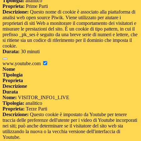
Tipologia:
analitico
Proprieta:
Prime Parti
Descrizione:
Questo nome di cookie è associato alla piattaforma di
analisi web open source Piwik. Viene utilizzato per aiutare i
proprietari di siti Web a monitorare il comportamento dei visitatori e
misurare le prestazioni del sito. È un cookie di tipo pattern, in cui il
prefisso _pk_ses è seguito da una breve serie di numeri e lettere, che
si ritiene sia un codice di riferimento per il dominio che imposta il
cookie.
Durata:
30 minuti
www.youtube.com
Nome
Tipologia
Proprieta
Descrizione
Durata
Nome:
VISITOR_INFO1_LIVE
Tipologia:
analitico
Proprieta:
Terze Parti
Descrizione:
Questo cookie è impostato da Youtube per tenere
traccia delle preferenze dell'utente per i video di Youtube incorporati
nei siti; può anche determinare se il visitatore del sito web sta
utilizzando la nuova o la vecchia versione dell'interfaccia di
Youtube.