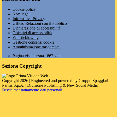
Cookie policy
Note legali
Informativa Privacy
Ufficio Relazioni con il Pubblico
Dichiarazione di accessibilità
Obiettivi di accessibilità
Whistleblowing
Gestione consensi cookie
Amministrazione trasparente
Pagina visualizzata
1862
volte
Sezione Copyright
Copyright 2026 | Engineered and powered by Gruppo Spaggiari
Parma S.p.A. | Divisione Publishing & New Social Media
Disclaimer trattamento dati personali