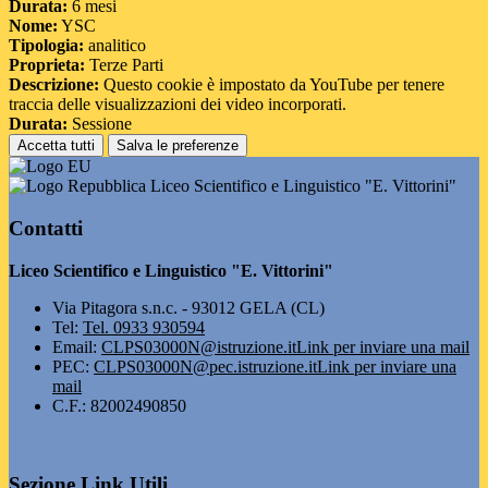
Durata:
6 mesi
Nome:
YSC
Tipologia:
analitico
Proprieta:
Terze Parti
Descrizione:
Questo cookie è impostato da YouTube per tenere
traccia delle visualizzazioni dei video incorporati.
Durata:
Sessione
Accetta tutti
Salva le preferenze
Liceo Scientifico e Linguistico "E. Vittorini"
Contatti
Liceo Scientifico e Linguistico "E. Vittorini"
Via Pitagora s.n.c. - 93012 GELA (CL)
Tel:
Tel. 0933 930594
Email:
CLPS03000N@istruzione.it
Link per inviare una mail
PEC:
CLPS03000N@pec.istruzione.it
Link per inviare una
mail
C.F.: 82002490850
Sezione Link Utili