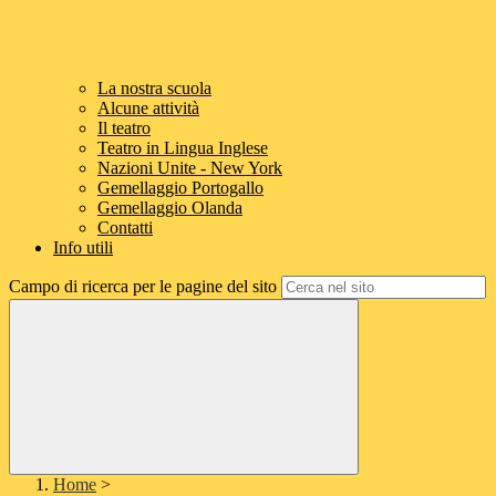
La nostra scuola
Alcune attività
Il teatro
Teatro in Lingua Inglese
Nazioni Unite - New York
Gemellaggio Portogallo
Gemellaggio Olanda
Contatti
Info utili
Campo di ricerca per le pagine del sito
Home
>