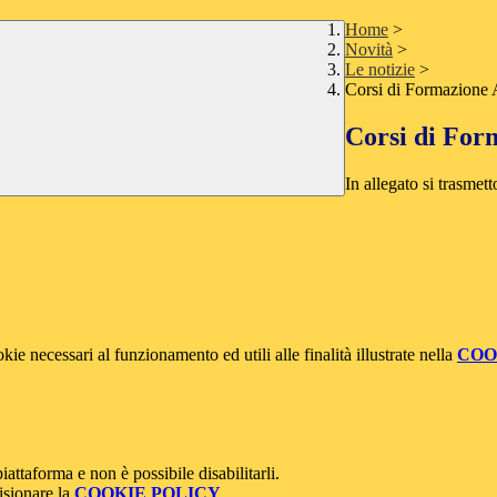
Home
>
Novità
>
Le notizie
>
Corsi di Formazione A
Corsi di For
In allegato si trasmet
kie necessari al funzionamento ed utili alle finalità illustrate nella
COO
attaforma e non è possibile disabilitarli.
isionare la
COOKIE POLICY
.