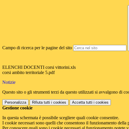
Campo di ricerca per le pagine del sito
ELENCHI DOCENTI corsi vittorini.xls
corsi ambito territoriale 5.pdf
Notizie
Questo sito o gli strumenti terzi da questo utilizzati si avvalgono di coo
Personalizza
Rifiuta tutti
i cookies
Accetta tutti
i cookies
Gestione cookie
In questa schermata è possibile scegliere quali cookie consentire.
I cookie necessari sono quelli che consentono il funzionamento della pi
Per conoscere quali sono i cookie necessari al funzionamento potete v