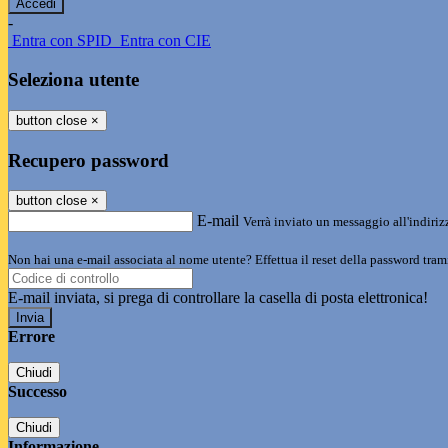
-
Entra con SPID
Entra con CIE
Seleziona utente
button close
×
Recupero password
button close
×
E-mail
Verrà inviato un messaggio all'indirizz
Non hai una e-mail associata al nome utente? Effettua il reset della password tram
E-mail inviata, si prega di controllare la casella di posta elettronica!
Errore
Chiudi
Successo
Chiudi
Informazione