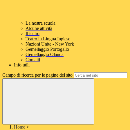
La nostra scuola
Alcune attività
Il teatro
Teatro in Lingua Inglese
Nazioni Unite - New York
Gemellaggio Portogallo
Gemellaggio Olanda
Contatti
Info utili
Campo di ricerca per le pagine del sito
Home
>