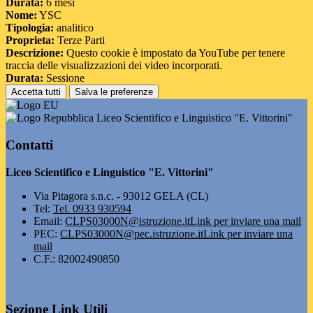
Durata:
6 mesi
Nome:
YSC
Tipologia:
analitico
Proprieta:
Terze Parti
Descrizione:
Questo cookie è impostato da YouTube per tenere
traccia delle visualizzazioni dei video incorporati.
Durata:
Sessione
Accetta tutti
Salva le preferenze
Liceo Scientifico e Linguistico "E. Vittorini"
Contatti
Liceo Scientifico e Linguistico "E. Vittorini"
Via Pitagora s.n.c. - 93012 GELA (CL)
Tel:
Tel. 0933 930594
Email:
CLPS03000N@istruzione.it
Link per inviare una mail
PEC:
CLPS03000N@pec.istruzione.it
Link per inviare una
mail
C.F.: 82002490850
Sezione Link Utili