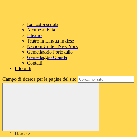
La nostra scuola
Alcune attività
Il teatro
Teatro in Lingua Inglese
Nazioni Unite - New York
Gemellaggio Portogallo
Gemellaggio Olanda
Contatti
Info utili
Campo di ricerca per le pagine del sito
Home
>