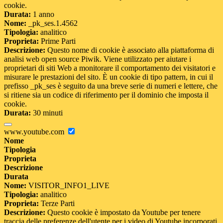
cookie.
Durata:
1 anno
Nome:
_pk_ses.1.4562
Tipologia:
analitico
Proprieta:
Prime Parti
Descrizione:
Questo nome di cookie è associato alla piattaforma di
analisi web open source Piwik. Viene utilizzato per aiutare i
proprietari di siti Web a monitorare il comportamento dei visitatori e
misurare le prestazioni del sito. È un cookie di tipo pattern, in cui il
prefisso _pk_ses è seguito da una breve serie di numeri e lettere, che
si ritiene sia un codice di riferimento per il dominio che imposta il
cookie.
Durata:
30 minuti
www.youtube.com
Nome
Tipologia
Proprieta
Descrizione
Durata
Nome:
VISITOR_INFO1_LIVE
Tipologia:
analitico
Proprieta:
Terze Parti
Descrizione:
Questo cookie è impostato da Youtube per tenere
traccia delle preferenze dell'utente per i video di Youtube incorporati