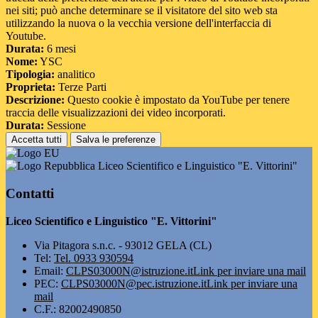
nei siti; può anche determinare se il visitatore del sito web sta
utilizzando la nuova o la vecchia versione dell'interfaccia di
Youtube.
Durata:
6 mesi
Nome:
YSC
Tipologia:
analitico
Proprieta:
Terze Parti
Descrizione:
Questo cookie è impostato da YouTube per tenere
traccia delle visualizzazioni dei video incorporati.
Durata:
Sessione
Accetta tutti
Salva le preferenze
Liceo Scientifico e Linguistico "E. Vittorini"
Contatti
Liceo Scientifico e Linguistico "E. Vittorini"
Via Pitagora s.n.c. - 93012 GELA (CL)
Tel:
Tel. 0933 930594
Email:
CLPS03000N@istruzione.it
Link per inviare una mail
PEC:
CLPS03000N@pec.istruzione.it
Link per inviare una
mail
C.F.: 82002490850