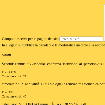
Campo di ricerca per le pagine del sito
In allegato si pubblica la circolare e la modulistica inerente alla secon
Allegati
Seconda+annualitÃ -Modulo+conferma+iscrizione+al+percorso-a.s.
File DOCX
Contatore click: 21
circolare n.5 2+annualitÃ ++di+biologia+a+curvatura+biomedica.pdf
File PDF
Contatore click: 40
calendario+SECONDA+annualitÃ +a.s.+2022-2023.pdf