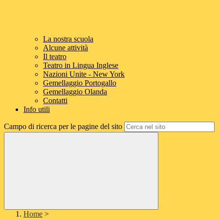
La nostra scuola
Alcune attività
Il teatro
Teatro in Lingua Inglese
Nazioni Unite - New York
Gemellaggio Portogallo
Gemellaggio Olanda
Contatti
Info utili
Campo di ricerca per le pagine del sito
Home
>