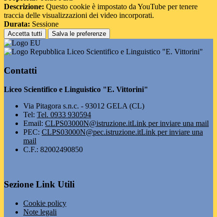
Descrizione:
Questo cookie è impostato da YouTube per tenere
traccia delle visualizzazioni dei video incorporati.
Durata:
Sessione
Accetta tutti
Salva le preferenze
Liceo Scientifico e Linguistico "E. Vittorini"
Contatti
Liceo Scientifico e Linguistico "E. Vittorini"
Via Pitagora s.n.c. - 93012 GELA (CL)
Tel:
Tel. 0933 930594
Email:
CLPS03000N@istruzione.it
Link per inviare una mail
PEC:
CLPS03000N@pec.istruzione.it
Link per inviare una
mail
C.F.: 82002490850
Sezione Link Utili
Cookie policy
Note legali