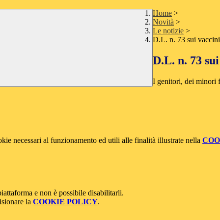
Home
>
Novità
>
Le notizie
>
D.L. n. 73 sui vaccini
D.L. n. 73 sui
I genitori, dei minori 
kie necessari al funzionamento ed utili alle finalità illustrate nella
COO
attaforma e non è possibile disabilitarli.
isionare la
COOKIE POLICY
.