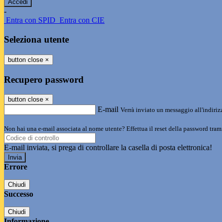
-
Entra con SPID
Entra con CIE
Seleziona utente
button close
×
Recupero password
button close
×
E-mail
Verrà inviato un messaggio all'indirizz
Non hai una e-mail associata al nome utente? Effettua il reset della password tram
E-mail inviata, si prega di controllare la casella di posta elettronica!
Errore
Chiudi
Successo
Chiudi
Informazione