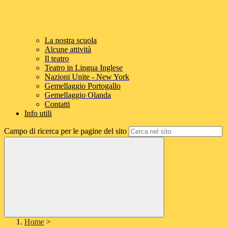
La nostra scuola
Alcune attività
Il teatro
Teatro in Lingua Inglese
Nazioni Unite - New York
Gemellaggio Portogallo
Gemellaggio Olanda
Contatti
Info utili
Campo di ricerca per le pagine del sito
Home
>