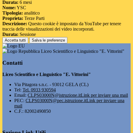
Durata:
6 mesi
Nome:
YSC
Tipologia:
analitico
Proprieta:
Terze Parti
Descrizione:
Questo cookie è impostato da YouTube per tenere
traccia delle visualizzazioni dei video incorporati.
Durata:
Sessione
Accetta tutti
Salva le preferenze
Liceo Scientifico e Linguistico "E. Vittorini"
Contatti
Liceo Scientifico e Linguistico "E. Vittorini"
Via Pitagora s.n.c. - 93012 GELA (CL)
Tel:
Tel. 0933 930594
Email:
CLPS03000N@istruzione.it
Link per inviare una mail
PEC:
CLPS03000N@pec.istruzione.it
Link per inviare una
mail
C.F.: 82002490850
Sezione Link Utili