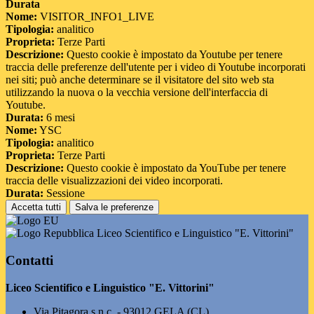
Durata
Nome:
VISITOR_INFO1_LIVE
Tipologia:
analitico
Proprieta:
Terze Parti
Descrizione:
Questo cookie è impostato da Youtube per tenere
traccia delle preferenze dell'utente per i video di Youtube incorporati
nei siti; può anche determinare se il visitatore del sito web sta
utilizzando la nuova o la vecchia versione dell'interfaccia di
Youtube.
Durata:
6 mesi
Nome:
YSC
Tipologia:
analitico
Proprieta:
Terze Parti
Descrizione:
Questo cookie è impostato da YouTube per tenere
traccia delle visualizzazioni dei video incorporati.
Durata:
Sessione
Accetta tutti
Salva le preferenze
Liceo Scientifico e Linguistico "E. Vittorini"
Contatti
Liceo Scientifico e Linguistico "E. Vittorini"
Via Pitagora s.n.c. - 93012 GELA (CL)