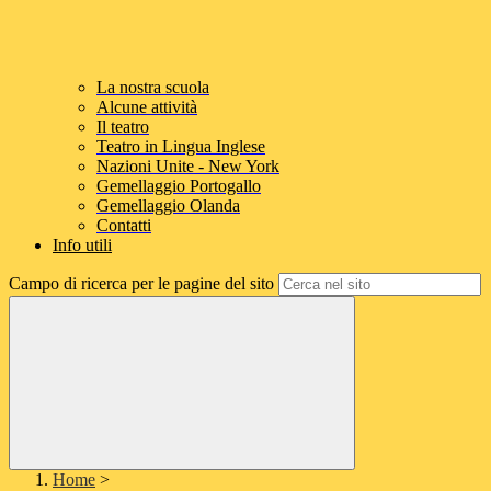
La nostra scuola
Alcune attività
Il teatro
Teatro in Lingua Inglese
Nazioni Unite - New York
Gemellaggio Portogallo
Gemellaggio Olanda
Contatti
Info utili
Campo di ricerca per le pagine del sito
Home
>