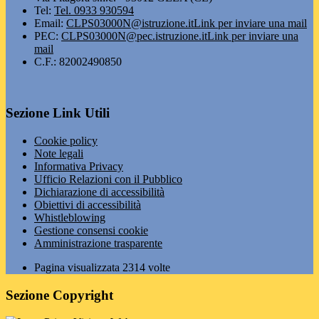
Tel:
Tel. 0933 930594
Email:
CLPS03000N@istruzione.it
Link per inviare una mail
PEC:
CLPS03000N@pec.istruzione.it
Link per inviare una
mail
C.F.: 82002490850
Sezione Link Utili
Cookie policy
Note legali
Informativa Privacy
Ufficio Relazioni con il Pubblico
Dichiarazione di accessibilità
Obiettivi di accessibilità
Whistleblowing
Gestione consensi cookie
Amministrazione trasparente
Pagina visualizzata
2314
volte
Sezione Copyright