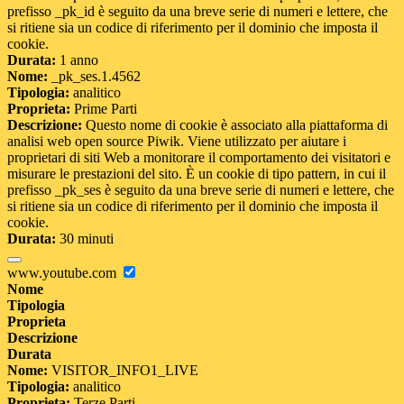
prefisso _pk_id è seguito da una breve serie di numeri e lettere, che
si ritiene sia un codice di riferimento per il dominio che imposta il
cookie.
Durata:
1 anno
Nome:
_pk_ses.1.4562
Tipologia:
analitico
Proprieta:
Prime Parti
Descrizione:
Questo nome di cookie è associato alla piattaforma di
analisi web open source Piwik. Viene utilizzato per aiutare i
proprietari di siti Web a monitorare il comportamento dei visitatori e
misurare le prestazioni del sito. È un cookie di tipo pattern, in cui il
prefisso _pk_ses è seguito da una breve serie di numeri e lettere, che
si ritiene sia un codice di riferimento per il dominio che imposta il
cookie.
Durata:
30 minuti
www.youtube.com
Nome
Tipologia
Proprieta
Descrizione
Durata
Nome:
VISITOR_INFO1_LIVE
Tipologia:
analitico
Proprieta:
Terze Parti