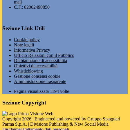
mail
C.F.: 82002490850
Sezione Link Utili
Cookie policy
Note legali
Informativa Privacy
Ufficio Relazioni con il Pubblico
Dichiarazione di accessibilità
Obiettivi di accessibilità
Whistleblowing
Gestione consensi cookie
Amministrazione trasparente
Pagina visualizzata
1194
volte
Sezione Copyright
Copyright 2026 | Engineered and powered by Gruppo Spaggiari
Parma S.p.A. | Divisione Publishing & New Social Media
Disclaimer trattamento dati personali