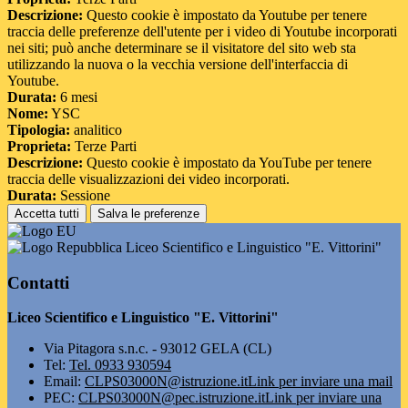
Descrizione:
Questo cookie è impostato da Youtube per tenere
traccia delle preferenze dell'utente per i video di Youtube incorporati
nei siti; può anche determinare se il visitatore del sito web sta
utilizzando la nuova o la vecchia versione dell'interfaccia di
Youtube.
Durata:
6 mesi
Nome:
YSC
Tipologia:
analitico
Proprieta:
Terze Parti
Descrizione:
Questo cookie è impostato da YouTube per tenere
traccia delle visualizzazioni dei video incorporati.
Durata:
Sessione
Accetta tutti
Salva le preferenze
Liceo Scientifico e Linguistico "E. Vittorini"
Contatti
Liceo Scientifico e Linguistico "E. Vittorini"
Via Pitagora s.n.c. - 93012 GELA (CL)
Tel:
Tel. 0933 930594
Email:
CLPS03000N@istruzione.it
Link per inviare una mail
PEC:
CLPS03000N@pec.istruzione.it
Link per inviare una