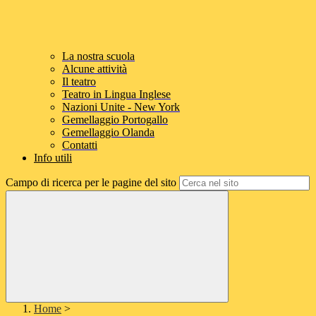
La nostra scuola
Alcune attività
Il teatro
Teatro in Lingua Inglese
Nazioni Unite - New York
Gemellaggio Portogallo
Gemellaggio Olanda
Contatti
Info utili
Campo di ricerca per le pagine del sito
Home
>