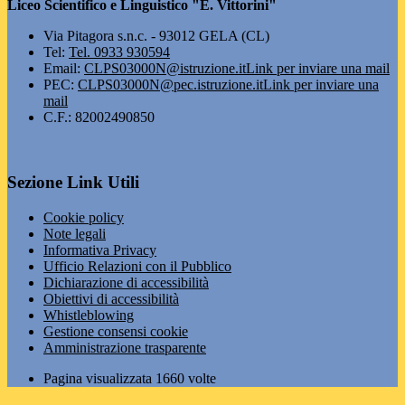
Liceo Scientifico e Linguistico "E. Vittorini"
Via Pitagora s.n.c. - 93012 GELA (CL)
Tel:
Tel. 0933 930594
Email:
CLPS03000N@istruzione.it
Link per inviare una mail
PEC:
CLPS03000N@pec.istruzione.it
Link per inviare una
mail
C.F.: 82002490850
Sezione Link Utili
Cookie policy
Note legali
Informativa Privacy
Ufficio Relazioni con il Pubblico
Dichiarazione di accessibilità
Obiettivi di accessibilità
Whistleblowing
Gestione consensi cookie
Amministrazione trasparente
Pagina visualizzata
1660
volte