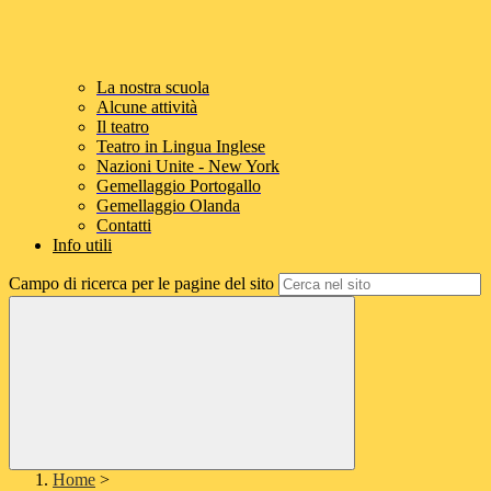
La nostra scuola
Alcune attività
Il teatro
Teatro in Lingua Inglese
Nazioni Unite - New York
Gemellaggio Portogallo
Gemellaggio Olanda
Contatti
Info utili
Campo di ricerca per le pagine del sito
Home
>