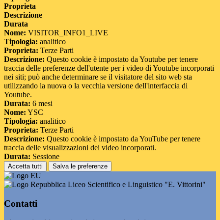
Proprieta
Descrizione
Durata
Nome:
VISITOR_INFO1_LIVE
Tipologia:
analitico
Proprieta:
Terze Parti
Descrizione:
Questo cookie è impostato da Youtube per tenere
traccia delle preferenze dell'utente per i video di Youtube incorporati
nei siti; può anche determinare se il visitatore del sito web sta
utilizzando la nuova o la vecchia versione dell'interfaccia di
Youtube.
Durata:
6 mesi
Nome:
YSC
Tipologia:
analitico
Proprieta:
Terze Parti
Descrizione:
Questo cookie è impostato da YouTube per tenere
traccia delle visualizzazioni dei video incorporati.
Durata:
Sessione
Accetta tutti
Salva le preferenze
Liceo Scientifico e Linguistico "E. Vittorini"
Contatti